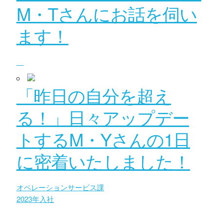
M・Tさんにお話を伺い
ます！
「昨日の自分を超え
る！」日々アップデー
トするM・Yさんの1日
に密着いたしました！
オペレーションサービス課
2023年入社