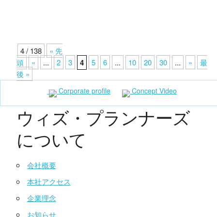
4 / 138
« 先
頭
«
...
2
3
4
5
6
...
10
20
30
...
»
最
後 »
Corporate profile
Concept Video
ウィズ・プランナーズ
について
会社概要
本社アクセス
企業理念
お知らせ