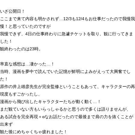
いざ公開日！
ここまで来て内容も明かされず…12/3も12/4もお仕事だったので我慢我
慢！と思っていたのですが
我慢できず、4日の仕事終わりに急遽チケットを取り、観に行ってきま
した！
観終わったのは23時。
率直な感想は…凄かった…！
当時、漫画を夢中で読んでいた記憶が鮮明によみがえって大興奮でし
た！
原作の井上雄彦先生が完全監修ということもあって、キャラクターの再
現度もすごかったし、
漫画から飛び出したキャラクターたちが動く動く…！
まだ観ていない方もいらっしゃるかと思うので多くは語りませんが、
ある試合を完全再現＋αなお話だったので最後まで肩の力を抜くことが
出来ず
観た後にめちゃくちゃ疲れました！