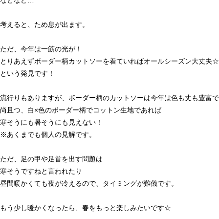
などなど…
考えると、ため息が出ます。
ただ、今年は一筋の光が！
とりあえずボーダー柄カットソーを着ていればオールシーズン大丈夫☆
という発見です！
流行りもありますが、ボーダー柄のカットソーは今年は色も丈も豊富で
尚且つ、白×色のボーダー柄でコットン生地であれば
寒そうにも暑そうにも見えない！
※あくまでも個人の見解です。
ただ、足の甲や足首を出す問題は
寒そうですねと言われたり
昼間暖かくても夜が冷えるので、タイミングが難儀です。
もう少し暖かくなったら、春をもっと楽しみたいです☆