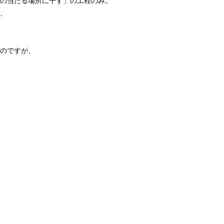
の当たる場所に干す」の工程のみ。
、
のですが、