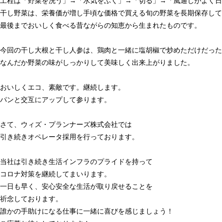
工程は「野菜を洗う」→「水気をふく」→「切る」→「風通しがよく日
干し野菜は、栄養価が増し手頃な価格で買える旬の野菜を長期保存して
最後までおいしく食べる昔ながらの知恵から生まれたものです。
今回の干し大根と干し人参は、鶏肉と一緒に塩胡椒で炒めただけだった
なんだか野菜の味がしっかりして美味しく出来上がりました。
おいしくエコ、素敵です。継続します。
パンと交互にアップして参ります。
さて、ウィズ・プランナーズ株式会社では
引き続きオペレータ採用を行っております。
当社は引き続き生活インフラのプライドを持って
コロナ対策を継続してまいります。
一日も早く、安心安全な生活が取り戻せることを
祈念しております。
誰かの手助けになる仕事に一緒に喜びを感じましょう！