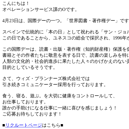
こんにちは！
オペレーションサービス課のOです。
4月23日は、国際デーの一つ。「世界図書・著作権デー」で
スペインで伝統的に「本の日」として祝われる「サン・ジョ
この日であることから、ユネスコの総会で採択され、1996
この国際デーは、読書・出版・著作権（知的財産権）保護を
書籍とその作者たちに敬意を表する日で、読書の楽しみを特
人類の文化的・社会的進歩に果たした人々のかげかえのない
目的としているそうです。
さて、ウィズ・プランナーズ株式会社では
引き続きコミュニケーター採用を行っております。
食う、寝る、遊ぶ。を大切に健康をコントロールして、
お仕事しております。
誰かの手助けになる仕事に一緒に喜びを感じましょう！
ご応募お待ちしております！
■
リクルートページ
はこちら■