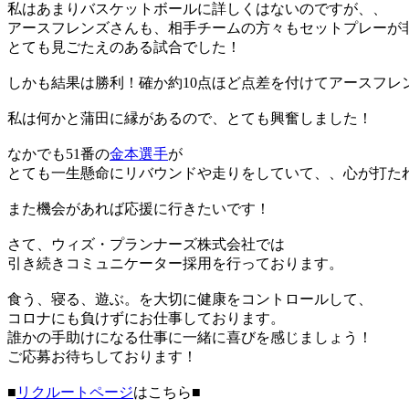
私はあまりバスケットボールに詳しくはないのですが、、
アースフレンズさんも、相手チームの方々もセットプレーが
とても見ごたえのある試合でした！
しかも結果は勝利！確か約10点ほど点差を付けてアースフレ
私は何かと蒲田に縁があるので、とても興奮しました！
なかでも51番の
金本選手
が
とても一生懸命にリバウンドや走りをしていて、、心が打た
また機会があれば応援に行きたいです！
さて、ウィズ・プランナーズ株式会社では
引き続きコミュニケーター採用を行っております。
食う、寝る、遊ぶ。を大切に健康をコントロールして、
コロナにも負けずにお仕事しております。
誰かの手助けになる仕事に一緒に喜びを感じましょう！
ご応募お待ちしております！
■
リクルートページ
はこちら■