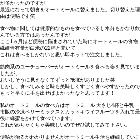
が多かったのですが、
最近になって朝食をオートミールに替えました。切り替えた理
由は便秘です笑
食べ物に関しては健康的なものを食べているし水分もかなり飲
んでいる方ではあったんですが
ここ1ヵ月ほど便秘に悩まされていた時にオートミールの食物
繊維含有量が白米の22杯と聞いて
これは食べるしかないと思い即ネットで注文しました。
筋肉系のユーチューバーがオートミールを食べる姿を見ていま
したが、
おいしそうに見えなくてずっと抵抗がありました笑
しかし、食べてみると味も美味しくすごく食べやすかったので
もっと早くに手を出せばよかったなと思ってます！
私のオートミールの食べ方はオートミール 大さじ4杯と牛乳
市販の冷凍ベリーミックスとカットキウイフルーツを入れて最
後に蜂蜜をかけて食べています。
これがめちゃくちゃ美味しいのでぜひ試してみて下さい。
便秘が治るかわかりませんがオートミール生活を継続していこ