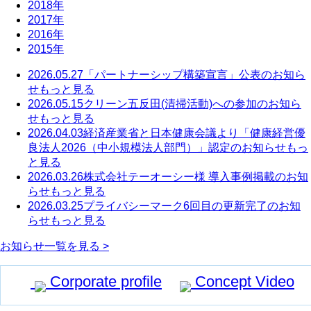
2018年
2017年
2016年
2015年
2026.05.27
「パートナーシップ構築宣言」公表のお知ら
せ
もっと見る
2026.05.15
クリーン五反田(清掃活動)への参加のお知ら
せ
もっと見る
2026.04.03
経済産業省と日本健康会議より「健康経営優
良法人2026（中小規模法人部門）」認定のお知らせ
もっ
と見る
2026.03.26
株式会社テーオーシー様 導入事例掲載のお知
らせ
もっと見る
2026.03.25
プライバシーマーク6回目の更新完了のお知
らせ
もっと見る
お知らせ一覧を見る >
Corporate profile
Concept Video