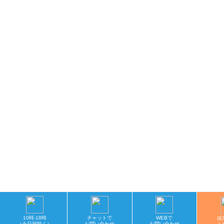
10時-18時
チャットで
WEBで
採
（土日祝除く）
お問い合わせ
お問い合わせ