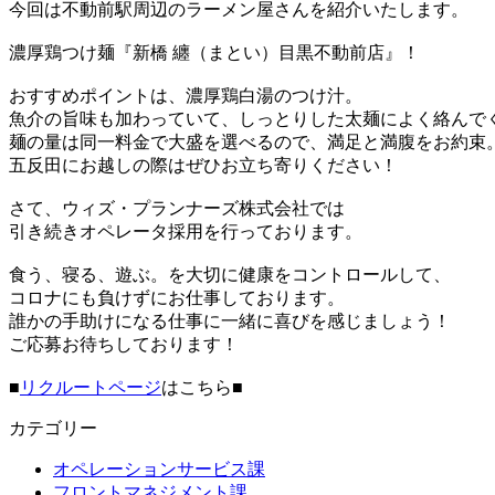
今回は不動前駅周辺のラーメン屋さんを紹介いたします。
濃厚鶏つけ麺『新橋 纏（まとい）目黒不動前店』！
おすすめポイントは、濃厚鶏白湯のつけ汁。
魚介の旨味も加わっていて、しっとりした太麺によく絡んで
麺の量は同一料金で大盛を選べるので、満足と満腹をお約束
五反田にお越しの際はぜひお立ち寄りください！
さて、ウィズ・プランナーズ株式会社では
引き続きオペレータ採用を行っております。
食う、寝る、遊ぶ。を大切に健康をコントロールして、
コロナにも負けずにお仕事しております。
誰かの手助けになる仕事に一緒に喜びを感じましょう！
ご応募お待ちしております！
■
リクルートページ
はこちら■
カテゴリー
オペレーションサービス課
フロントマネジメント課