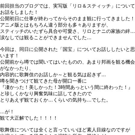
前回担当のブログでは、実写版「リロ＆スティッチ」について
お話をしました！
公開初日に仕事が終わってからそのまま観に行ってきました！
アニメ版とはもちろん違う部分も多々ありますが、
スティッチのいたずら具合や可愛さ、リロとナニの家族の絆…
涙なしでは観ることができませんでした…
今回は、同日に公開された「国宝」についてお話ししたいと思
います！
公開前から噂では聞いてはいたものの、あまり邦画を観る機会
がなかったり、
内容的に歌舞伎のお話しか～と観る気は起きず…
噂を聞きつけて観てきた母が開口一番に
『凄かった！美しかった！3時間あっという間に終わった！』
と珍しくかなり興奮気味に話してきたので
とりあえず観ておくか…くらいの気持ち…でした。
…が！
観て大正解でした！！！！
歌舞伎については全くと言っていいほど素人目線なのですが