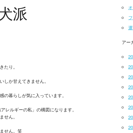
犬派
オ
フ
運
アー
2
きたり。
2
2
いしか甘えてきません。
2
感の暮らしが気に入っています。
2
2
猫アレルギーの私」の構図になります。
ません。
2
2
ません。笑