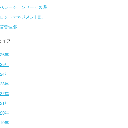
ペレーションサービス課
ロントマネジメント課
営管理部
カイブ
026年
025年
024年
023年
022年
021年
020年
019年