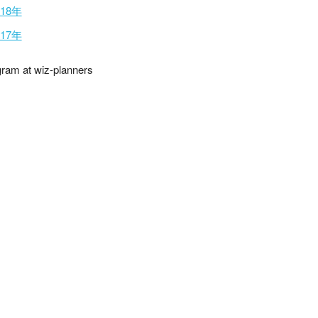
018年
017年
gram at wiz-planners